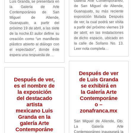
Galería Arte Contemporáneo,
Luis Granda, se presentará en
de San Miguel de Allende,
la Galería de Arte
Guanajuato, su más reciente
Contemporáneo de San
exposición titulada Después
Miguel de Allende,
de ver, la cual podrá ser visita
Guanajuato, a partir del
a partir del próximo viernes 19
próximo 19 de abril, a las siete
de abril, en las instalaciones
de la noche.El autor define su
de dicho espacio, ubicado en
creación como “un manifiesto
la calle de Sollano No. 13.
plástico abierto al diálogo con
Leer nota completa…
el espectador”, donde éste
espera una respuesta de…
Después de ver
Después de ver,
de Luis Granda
es el nombre de
se exhibirá en
la exposición
la Galería Arte
del destacado
Contemporáne
artista
o –
mexicano Luis
zonafranca.mx
Granda en la
San Miguel de Allende, Gto.
galería Arte
La Galería Arte
Contemporáne
Contemporáneo inaugurará la