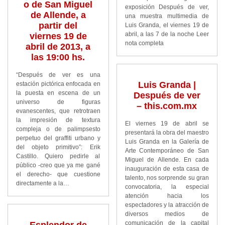
o de San Miguel
exposición Después de ver,
de Allende, a
una muestra multimedia de
partir del
Luis Granda, el viernes 19 de
abril, a las 7 de la noche Leer
viernes 19 de
nota completa
abril de 2013, a
las 19:00 hs.
“Después de ver es una
Luis Granda |
estación pictórica enfocada en
la puesta en escena de un
Después de ver
universo de figuras
– this.com.mx
evanescentes, que retrotraen
la impresión de textura
El viernes 19 de abril se
compleja o de palimpsesto
presentará la obra del maestro
perpetuo del graffiti urbano y
Luis Granda en la Galería de
del objeto primitivo”: Erik
Arte Contemporáneo de San
Castillo. Quiero pedirle al
Miguel de Allende. En cada
público -creo que ya me gané
inauguración de esta casa de
el derecho- que cuestione
talento, nos sorprende su gran
directamente a la…
convocatoria, la especial
atención hacia los
espectadores y la atracción de
diversos medios de
comunicación de la capital