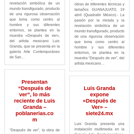
revelación simbólica de un
obras de diferentes técnicas y
mundo transfigurado, producto
tamaños GUANAJUATO, 19
de una rigurosa observación
abril (Quadratín México).- La
que toma como centro al
pasión por la mirada y la
hombre y sus diferentes
revelación simbólica de un
entornos, se plantea en la
mundo transfigurado, producto
muestra «Después de ver»,
de una rigurosa observación
del artista mexicano Luis
que toma como centro al
Granda, que se presenta en la
hombre y sus diferentes
galería Arte Contemporáneo
entornos, se plantea en la
de San…
muestra “Después de ver”, del
artista mexicano…
Presentan
“Después de
Luis Granda
ver”, lo más
expone
reciente de Luis
«Después de
Granda –
Ver» –
poblanerias.co
siete24.mx
m
Luis Granda presenta una
instalación multimedia en la
“Después de ver”, la obra de