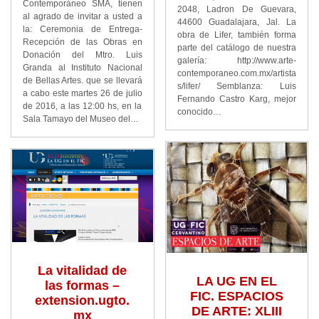
Contemporáneo SMA, tienen
2048, Ladron De Guevara,
al agrado de invitar a usted a
44600 Guadalajara, Jal. La
la: Ceremonia de Entrega-
obra de Lifer, también forma
Recepción de las Obras en
parte del catálogo de nuestra
Donación del Mtro. Luis
galería: http://www.arte-
Granda al Instituto Nacional
contemporaneo.com.mx/artista
de Bellas Artes. que se llevará
s/lifer/ Semblanza: Luis
a cabo este martes 26 de julio
Fernando Castro Karg, mejor
de 2016, a las 12:00 hs, en la
conocido…
Sala Tamayo del Museo del…
La vitalidad de
LA UG EN EL
las formas –
FIC. ESPACIOS
extension.ugto.
DE ARTE: XLIII
mx