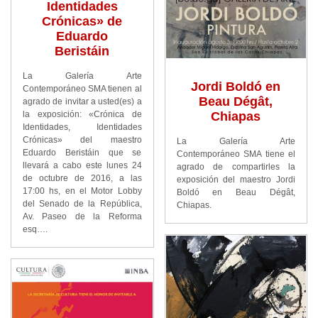
Identidades
Crónicas» de
Eduardo
Beristáin
La Galería Arte
Jordi Boldó en
Contemporáneo SMA tienen al
Beau Dégât,
agrado de invitar a usted(es) a
Chiapas
la exposición: «Crónica de
Identidades, Identidades
Crónicas» del maestro
La Galería Arte
Eduardo Beristáin que se
Contemporáneo SMA tiene el
llevará a cabo este lunes 24
agrado de compartirles la
de octubre de 2016, a las
exposición del maestro Jordi
17:00 hs, en el Motor Lobby
Boldó en Beau Dégât,
del Senado de la República,
Chiapas.
Av. Paseo de la Reforma
esq….