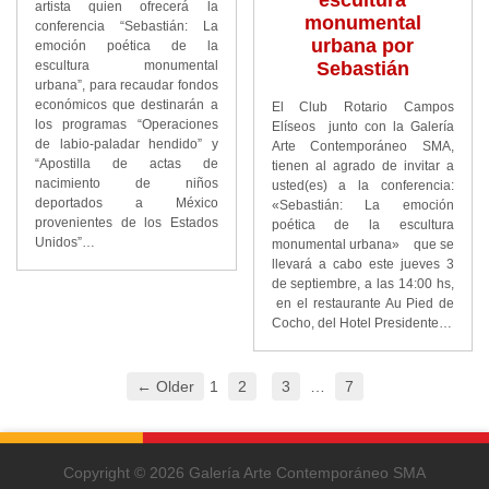
artista quien ofrecerá la
monumental
conferencia “Sebastián: La
urbana por
emoción poética de la
Sebastián
escultura monumental
urbana”, para recaudar fondos
económicos que destinarán a
El Club Rotario Campos
los programas “Operaciones
Elíseos junto con la Galería
de labio-paladar hendido” y
Arte Contemporáneo SMA,
“Apostilla de actas de
tienen al agrado de invitar a
nacimiento de niños
usted(es) a la conferencia:
deportados a México
«Sebastián: La emoción
provenientes de los Estados
poética de la escultura
Unidos”…
monumental urbana» que se
llevará a cabo este jueves 3
de septiembre, a las 14:00 hs,
en el restaurante Au Pied de
Cocho, del Hotel Presidente…
← Older
1
2
3
…
7
Copyright © 2026 Galería Arte Contemporáneo SMA