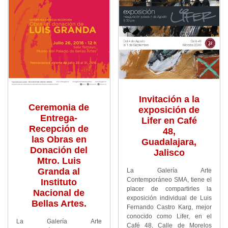
Invitación a la
Ceremonia de
exposición de
Entrega-
Lifer en Café
Recepción de
48,
las Obras en
Guadalajara,
Donación del
Jalisco
Mtro. Luis
Granda al
La Galería Arte
Contemporáneo SMA, tiene el
Instituto
placer de compartirles la
Nacional de
exposición individual de Luis
Bellas Artes.
Fernando Castro Karg, mejor
conocido como Lifer, en el
La Galería Arte
Café 48, Calle de Morelos