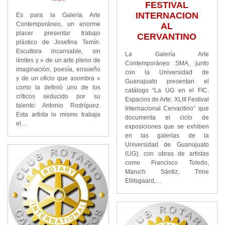
FESTIVAL
INTERNACION
Es para la Galería Arte
Contemporáneo, un enorme
AL
placer presentar trabajo
CERVANTINO
plástico de Josefina Temín.
Escultora incansable, sin
La Galería Arte
límites y » de un arte pleno de
Contemporáneo SMA, junto
imaginación, poesía, ensueño
con la Universidad de
y de un oficio que asombra »
Guanajuato presentan el
como la definió uno de los
catálogo “La UG en el FIC.
críticos seducido por su
Espacios de Arte: XLIII Festival
talento: Antonio Rodríguez.
Internacional Cervantino” que
Esta artista lo mismo trabaja
documenta el ciclo de
el…
exposiciones que se exhiben
en las galerías de la
Universidad de Guanajuato
(UG), con obras de artistas
como Francisco Toledo,
Maruch Sántiz, Trine
Ellitsgaard,…